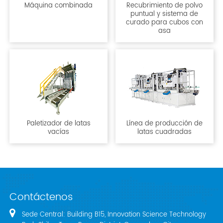
Máquina combinada
Recubrimiento de polvo
puntual y sistema de
curado para cubos con
asa
Paletizador de latas
Línea de producción de
vacías
latas cuadradas
Contáctenos
Sede Central: Building B15, Innovation Science Technology