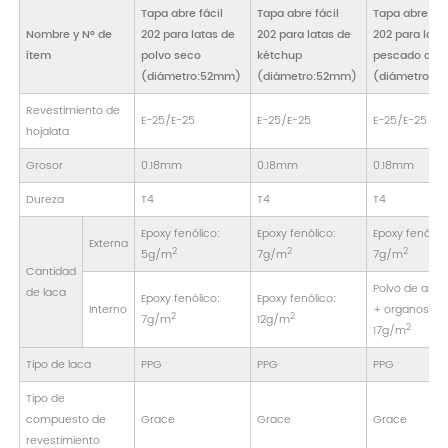
Tapa abre fácil
Tapa abre fácil
Tapa abre fác
Nombre y N° de
202 para latas de
202 para latas de
202 para lata
ítem
polvo seco
kétchup
pescado o ca
(diámetro:52mm)
(diámetro:52mm)
(diámetro:5
Revestimiento de
E-25/E-25
E-25/E-25
E-25/E-25
hojalata
Grosor
0.18mm
0.18mm
0.18mm
Dureza
T4
T4
T4
Epoxy fenólico:
Epoxy fenólico:
Epoxy fenólico
Externa
2
2
2
5g/m
7g/m
7g/m
Cantidad
Polvo de alum
de laca
Epoxy fenólico:
Epoxy fenólico:
Interno
+ organosol
2
2
7g/m
12g/m
2
17g/m
Tipo de laca
PPG
PPG
PPG
Tipo de
compuesto de
Grace
Grace
Grace
revestimiento