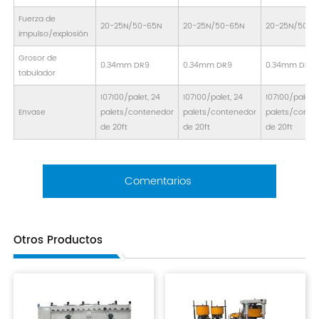
Fuerza de
20-25N/50-65N
20-25N/50-65N
20-25N/50-6
impulso/explosión
Grosor de
0.34mm DR9
0.34mm DR9
0.34mm DR9
tabulador
107100/palet, 24
107100/palet, 24
107100/palet, 
Envase
palets/contenedor
palets/contenedor
palets/conte
de 20ft
de 20ft
de 20ft
Comentarios
Otros Productos