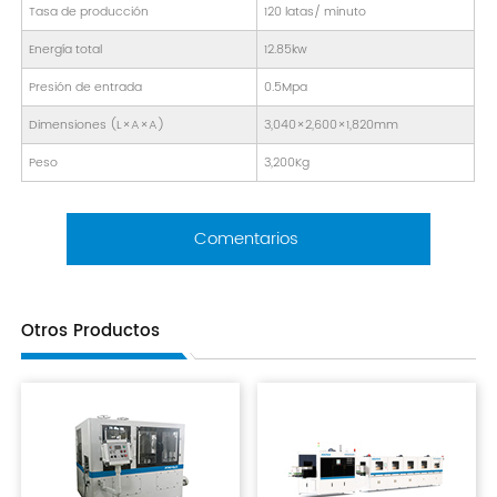
Tasa de producción
120 latas/ minuto
Energía total
12.85kw
Presión de entrada
0.5Mpa
Dimensiones (L×A×A)
3,040×2,600×1,820mm
Peso
3,200Kg
Comentarios
Otros Productos