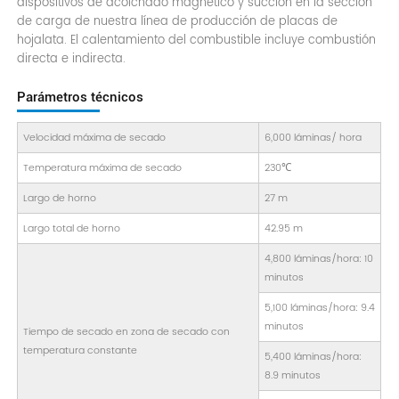
dispositivos de acolchado magnético y succión en la sección
de carga de nuestra línea de producción de placas de
hojalata. El calentamiento del combustible incluye combustión
directa e indirecta.
Parámetros técnicos
Velocidad máxima de secado
6,000 láminas/ hora
Temperatura máxima de secado
230℃
Largo de horno
27 m
Largo total de horno
42.95 m
4,800 láminas/hora: 10
minutos
5,100 láminas/hora: 9.4
minutos
Tiempo de secado en zona de secado con
temperatura constante
5,400 láminas/hora:
8.9 minutos