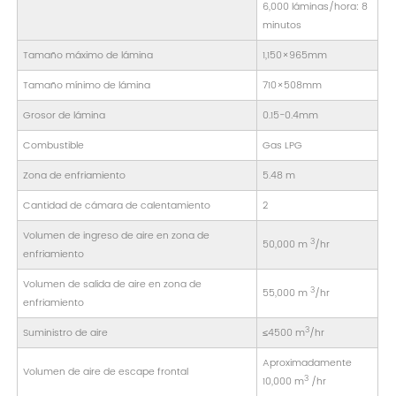
6,000 láminas/hora: 8
minutos
Tamaño máximo de lámina
1,150×965mm
Tamaño mínimo de lámina
710×508mm
Grosor de lámina
0.15-0.4mm
Combustible
Gas LPG
Zona de enfriamiento
5.48 m
Cantidad de cámara de calentamiento
2
Volumen de ingreso de aire en zona de
3
50,000 m
/hr
enfriamiento
Volumen de salida de aire en zona de
3
55,000 m
/hr
enfriamiento
3
Suministro de aire
≤4500 m
/hr
Aproximadamente
Volumen de aire de escape frontal
3
10,000 m
/hr