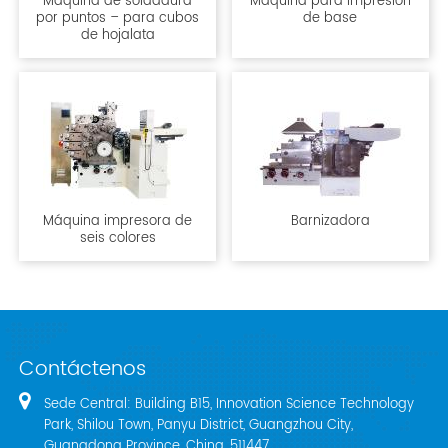
Máquina de soldadura
Máquina para impresión
por puntos – para cubos
de base
de hojalata
Máquina impresora de
Barnizadora
seis colores
Contáctenos
Sede Central: Building B15, Innovation Science Technology
Park, Shilou Town, Panyu District, Guangzhou City,
Guangdong Province, China, 511447