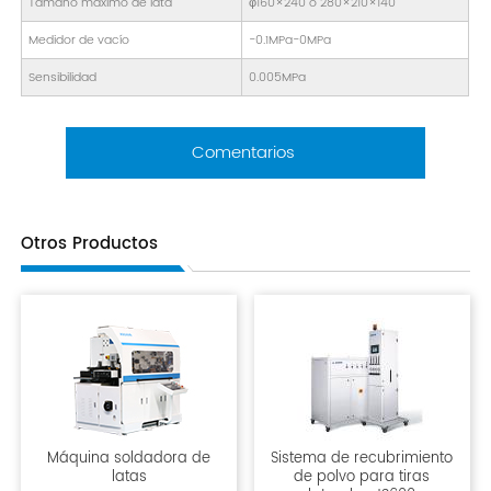
Tamaño máximo de lata
φ160×240 o 280×210×140
Medidor de vacío
-0.1MPa-0MPa
Sensibilidad
0.005MPa
Comentarios
Otros Productos
Máquina soldadora de
Sistema de recubrimiento
latas
de polvo para tiras