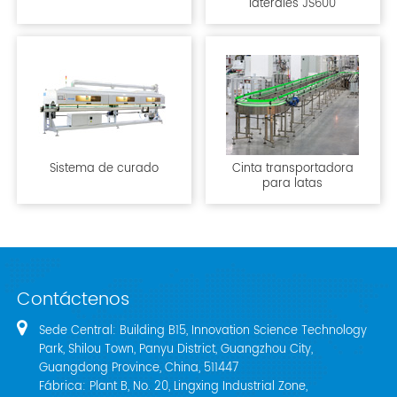
laterales JS600
Sistema de curado
Cinta transportadora
para latas
Contáctenos
Sede Central: Building B15, Innovation Science Technology
Park, Shilou Town, Panyu District, Guangzhou City,
Guangdong Province, China, 511447
Fábrica: Plant B, No. 20, Lingxing Industrial Zone,