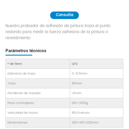
Consulta
Nuestro probador de adhesión de pintura traza el punto
redondo para medir la fuerza adhesiva de la pintura o
revestimiento.
Parámetros técnicos
° de ítem
QFZ
Diámetro de trazo
0-10.5mm
Trazo
80mm
Pendiente de trazado
1.5mm
Peso contrapeso
100-1,000g
Velocidad de motor
80r/minuto
Dimensiones
330×160×220mm