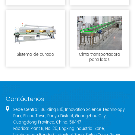
Sistema de curado
Cinta transportadora
para latas
Contáctenos
Sede Central: Building B15, Innovation Science Technology
Park, Shilou Town, Panyu District, Guangzhou City,
Guangdong Province, China, 511447
Fábrica: Plant B, No. 20, Lingxing Industrial Zone,