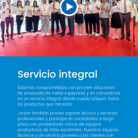
Servicio integral
Estamos comprometidos con proveer soluciones
de envasado de metal superiores y en convertirnos
en un servicio integral donde pueda adquirir todos
los productos que necesita.
Jorson también provee soporte técnico y servicios
profesionales y participa en sociedades a largo
plazo con proveedores chinos de equipos
productores de latas excelentes. Nuestros equipos
técnicos y de servicio proveen a los clientes con